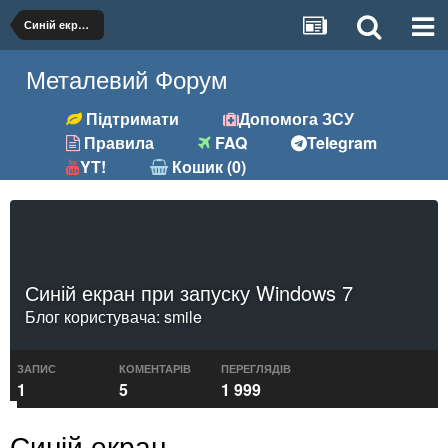
Синій екран при запуску Windows 7
Металевий Форум
Підтримати
Допомога ЗСУ
Правила
FAQ
Telegram
YT!
Кошик (0)
Синій екран при запуску Windows 7
Блог користувача:
smile
ЗАПИС
КОМЕНТАРІВ
ПЕРЕГЛЯДІВ
1
5
1 999
Синій екран