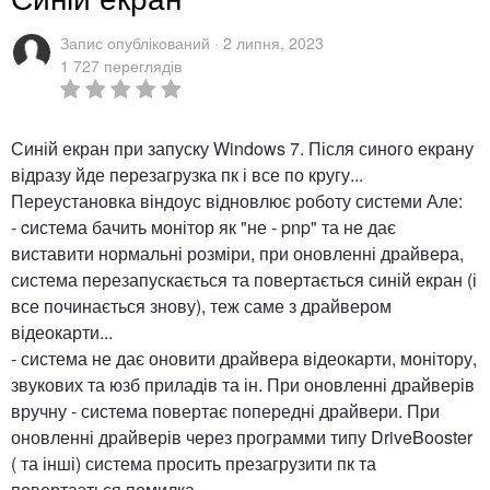
Запис опублікований ·
2 липня, 2023
1 727 переглядів
Синій екран при запуску Windows 7. Після синого екрану
відразу йде перезагрузка пк і все по кругу...
Переустановка віндоус відновлює роботу системи Але:
- cистема бачить монітор як "не - pnp" та не дає
виставити нормальні розміри, при оновленні драйвера,
система перезапускається та повертається синій екран (і
все починається знову), теж саме з драйвером
відеокарти...
- система не дає оновити драйвера відеокарти, монітору,
звукових та юзб приладів та ін. При оновленні драйверів
вручну - система повертає попередні драйвери. При
оновленні драйверів через программи типу DriveBooster
( та інші) система просить презагрузити пк та
повертаэться помилка.