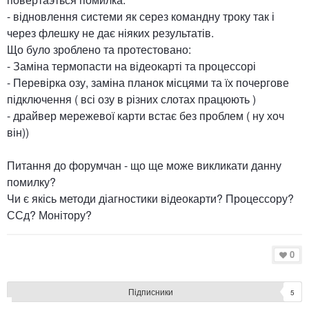
- відновлення системи як серез командну троку так і
через флешку не дає ніяких результатів.
Що було зроблено та протестовано:
- Заміна термопасти на відеокарті та процессорі
- Перевірка озу, заміна планок місцями та їх почергове
підключення ( всі озу в різних слотах працюють )
- драйвер мережевої карти встає без проблем ( ну хоч
він))
Питання до форумчан - що ще може викликати данну
помилку?
Чи є якісь методи діагностики відеокарти? Процессору?
ССд? Монітору?
0
Підписники
5