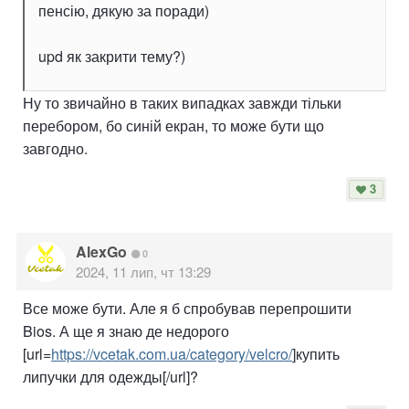
пенсію, дякую за поради)
upd як закрити тему?)
Ну то звичайно в таких випадках завжди тільки
перебором, бо синій екран, то може бути що
завгодно.
3
AlexGo
0
2024, 11 лип, чт 13:29
Все може бути. Але я б спробував перепрошити
Bios. А ще я знаю де недорого
[url=
https://vcetak.com.ua/category/velcro/
]купить
липучки для одежды[/url]?