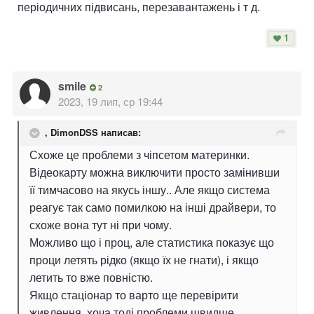
періодичних підвисань, перезавантажень і т д.
1
smile
2
2023, 19 лип, ср 19:44
,
DimonDSS
написав:
Схоже це проблеми з чіпсетом материнки.
Відеокарту можна виключити просто замінивши
її тимчасово на якусь іншу.. Але якщо система
реагує так само помилкою на інші драйвери, то
схоже вона тут ні при чому.
Можливо що і проц, але статистика показує що
проци летять рідко (якщо їх не гнати), і якщо
летить то вже повністю.
Якщо стаціонар то варто ще перевірити
живлення, хоча тоді проблеми швидше