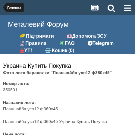
Головна
Металевий Форум
Підтримати
Допомога ЗСУ
Правила
FAQ
Telegram
YT!
Кошик (0)
Украина Купить Покупка
Фото лота барахолки "Планшайба усп12 ф360х45"
Номер лота:
350501
Название лота:
Планшайба усп12 ф360х45
Планшайба усп12 ф360х45 Украина Купить Покупка
Цена лота: