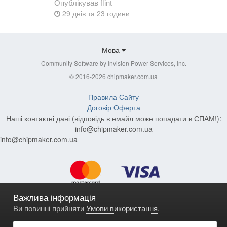
Опублікував
flint
29 днів та 23 години
Мова
Community Software by Invision Power Services, Inc.
© 2016-2026 chipmaker.com.ua
Правила Сайту
Договір Оферта
Наші контактні дані (відповідь в емайл може попадати в СПАМ!):
info@chipmaker.com.ua
info@chipmaker.com.ua
Важлива інформація
Ви повинні прийняти
Умови використання
.