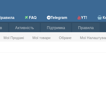
равила
FAQ
Telegram
YT!
Ко
в
Активність
Підтримка
Правила
Мої Продажі
Мої товари
Обране
Мої Налаштува