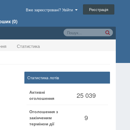
Реєстрація
Вже зареєстровані? Увійти
шик (0)
ння
Статистика
Статистика лотів
Активні
25 039
оголошення
Оголошення з
9
закінченим
терміном дії