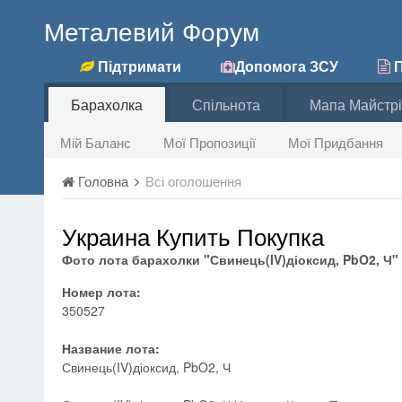
Металевий Форум
Підтримати
Допомога ЗСУ
П
Барахолка
Спільнота
Мапа Майстрі
Мій Баланс
Мої Пропозиції
Мої Придбання
Головна
Всі оголошення
Украина Купить Покупка
Фото лота барахолки "Свинець(IV)діоксид, PbO2, Ч"
Номер лота:
350527
Название лота:
Свинець(IV)діоксид, PbO2, Ч