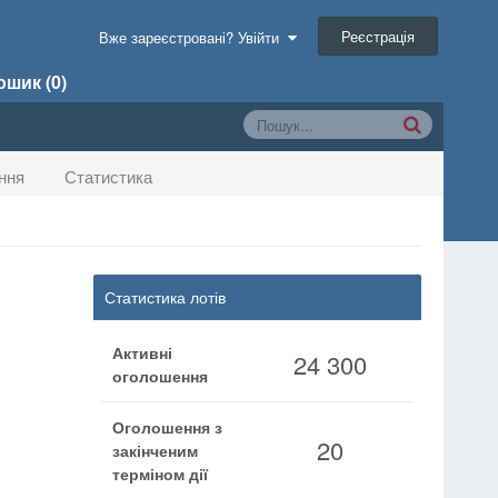
Реєстрація
Вже зареєстровані? Увійти
шик (0)
ння
Статистика
Статистика лотів
Активні
24 300
оголошення
Оголошення з
20
закінченим
терміном дії