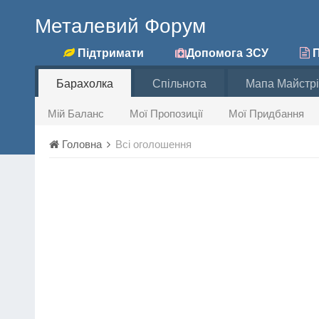
Металевий Форум
Підтримати
Допомога ЗСУ
П
Барахолка
Спільнота
Мапа Майстрі
Мій Баланс
Мої Пропозиції
Мої Придбання
Головна
Всі оголошення