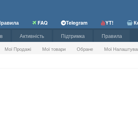
равила
FAQ
Telegram
YT!
Ко
в
Активність
Підтримка
Правила
Мої Продажі
Мої товари
Обране
Мої Налаштува