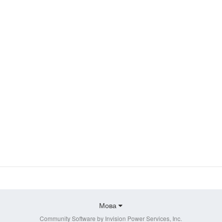
Мова
Community Software by Invision Power Services, Inc.