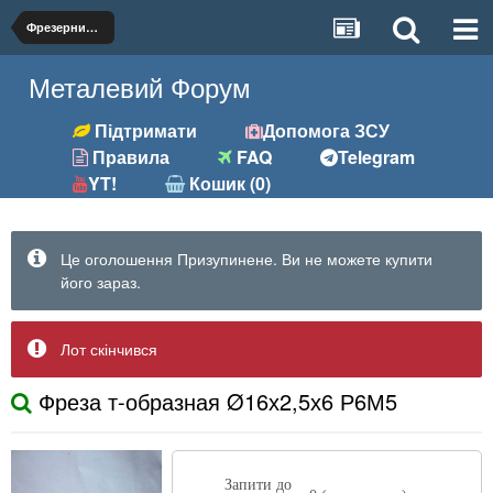
Фрезерний (фрези, розгортки та ін.)
Металевий Форум
Підтримати
Допомога ЗСУ
Правила
FAQ
Telegram
YT!
Кошик (0)
Це оголошення Призупинене. Ви не можете купити
його зараз.
Лот скінчився
Фреза т-образная Ø16х2,5х6 Р6М5
Запити до