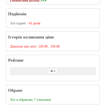
Габаритний розмір
55,4
Подйомів
Лот піднят -
61 разів
Історія коливання ціни
Діапазон цін лоту:
120.00...350.00
Рейтинг
0
Обране
Лот в обраному 7 учасників