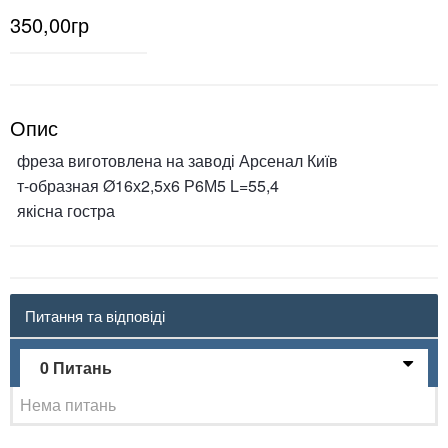
350,00гр
Опис
фреза виготовлена на заводі Арсенал Київ
т-образная Ø16х2,5х6 Р6М5 L=55,4
якісна гостра
Питання та відповіді
0 Питань
Нема питань