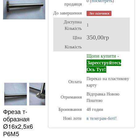
0 (
посмотреть
)
продавця
До завершення
Лот скінчився
Доступна
1
Кількість
350,00гр
ЦІна
Кількість
Щопи купити -
Зареєструйтесь
Ось Тут!
Переказ на пластикову
Оплата
карту
Відправка Новою
Отримання
Поштою
Фреза т-
Бронювання
48 годин
образная
Нові лоти
в телеграм-боті!
Ø16х2,5х6
Р6М5