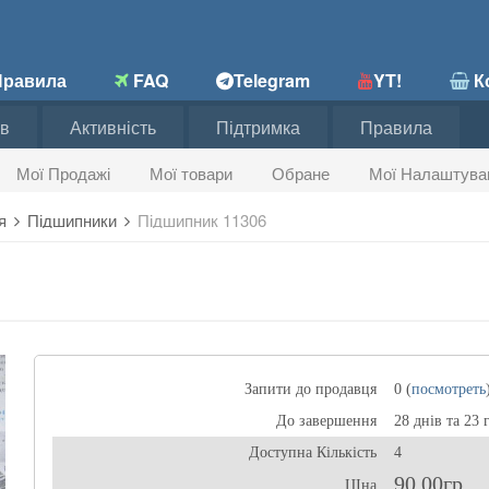
равила
FAQ
Telegram
YT!
Ко
в
Активність
Підтримка
Правила
Мої Продажі
Мої товари
Обране
Мої Налаштува
ня
Підшипники
Підшипник 11306
Запити до продавця
0 (
посмотреть
До завершення
28 днів та 23 
Доступна Кількість
4
90,00гр
ЦІна