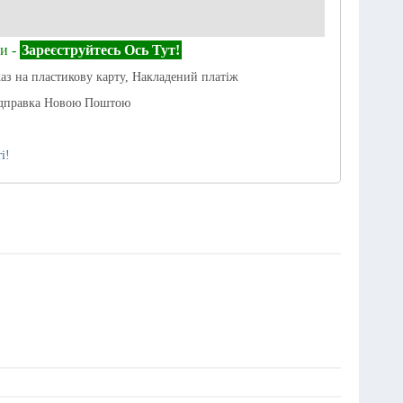
и -
Зареєструйтесь Ось Тут!
каз на пластикову карту, Накладений платіж
ідправка Новою Поштою
і!