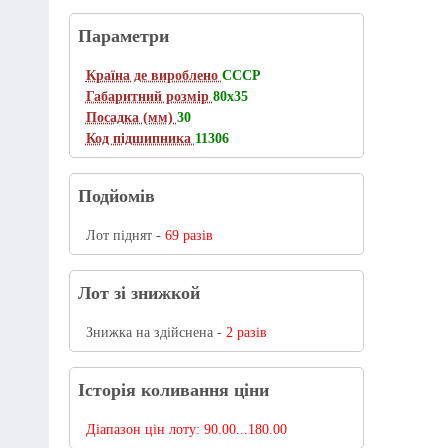
Параметри
Країна де вироблено
СССР
Габаритний розмір
80х35
Посадка (мм)
30
Код підшипника
11306
Подйомів
Лот піднят -
69 разів
Лот зі знижкой
Знижка на здійснена -
2 разів
Історія коливання ціни
Діапазон цін лоту:
90.00...180.00