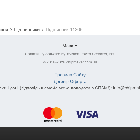
ання
Підшипники
Підшипник 11306
Мова
Community Software by Invision Power Services, Inc.
© 2016-2026 chipmaker.com.ua
Правила Сайту
Договір Оферта
актні дані (відповідь в емайл може попадати в СПАМ!):
info@chipma