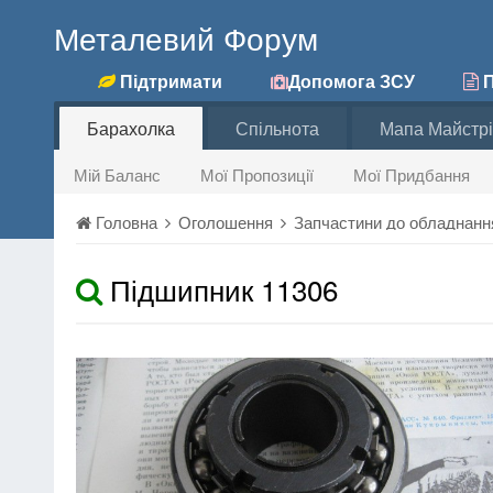
Металевий Форум
Підтримати
Допомога ЗСУ
П
Барахолка
Спільнота
Мапа Майстрі
Мій Баланс
Мої Пропозиції
Мої Придбання
Головна
Оголошення
Запчастини до обладнан
Підшипник 11306