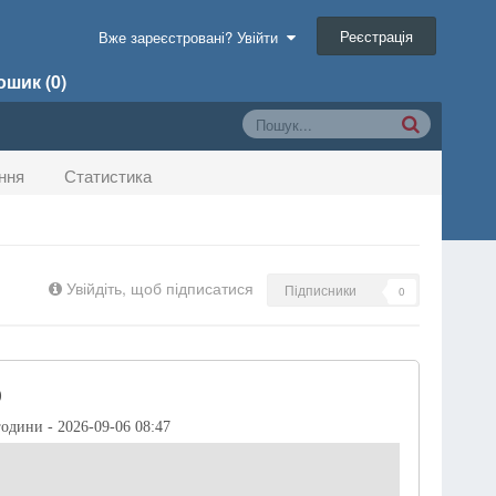
Реєстрація
Вже зареєстровані? Увійти
шик (0)
ння
Статистика
Увійдіть, щоб підписатися
Підписники
0
)
години - 2026-09-06 08:47