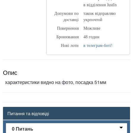
в відділення JustIn
Допумови по
також відправляю
доставці
укрпочтой
Повернення
Можливе
Бронювання
48 годин
Нові лоти
в телеграм-боті!
Опис
характеристики видно на фото, посадка 51мм
Питання та відповіді
0 Питань