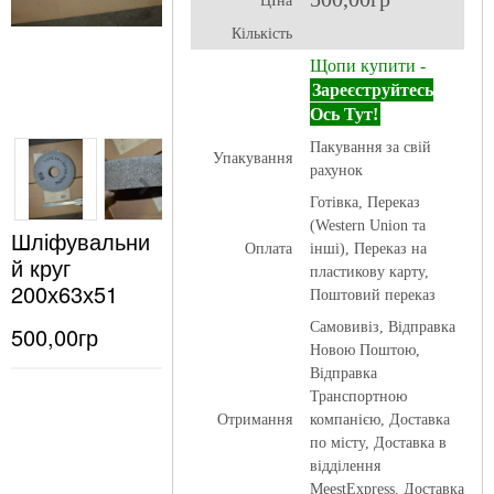
ЦІна
Кількість
Щопи купити -
Зареєструйтесь
Ось Тут!
Пакування за свій
Упакування
рахунок
Готівка, Переказ
(Western Union та
Шліфувальни
Оплата
інші), Переказ на
й круг
пластикову карту,
200х63х51
Поштовий переказ
Самовивіз, Відправка
500,00гр
Новою Поштою,
Відправка
Транспортною
Отримання
компанією, Доставка
по місту, Доставка в
відділення
MeestExpress, Доставка