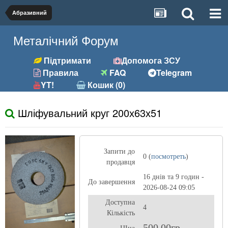
Абразивний
Металічний Форум
Підтримати
Допомога ЗСУ
Правила
FAQ
Telegram
YT!
Кошик (0)
Шліфувальний круг 200х63х51
Запити до
0 (
посмотреть
)
продавця
16 днів та 9 годин -
До завершення
2026-08-24 09:05
Доступна
4
Кількість
500,00гр