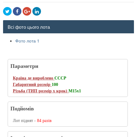
Всі фото цього лота
Фото лота 1
Параметри
Країна де вироблено
CCCР
Габаритний розмір
100
Різьба (ТИП розмір х крок)
M15x1
Подйомів
Лот піднят -
84 разів