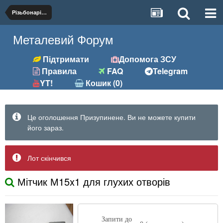
Різьбонарізний (мітчики, плашки)
Металевий Форум
Підтримати
Допомога ЗСУ
Правила
FAQ
Telegram
YT!
Кошик (0)
Це оголошення Призупинене. Ви не можете купити
його зараз.
Лот скінчився
Мітчик М15x1 для глухих отворів
Запити до