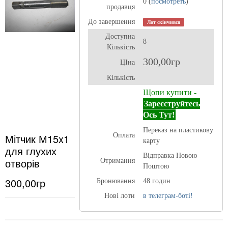
0 (
посмотреть
)
продавця
До завершення
Лот скінчився
Доступна
8
Кількість
300,00гр
ЦІна
Кількість
Щопи купити -
Зареєструйтесь
Ось Тут!
Переказ на пластикову
Мітчик М15x1
Оплата
карту
для глухих
Відправка Новою
отворів
Отримання
Поштою
300,00гр
Бронювання
48 годин
Нові лоти
в телеграм-боті!