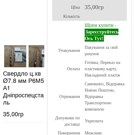
35,00гр
ЦІна
Кількість
Щопи купити -
Зареєструйтесь
Ось Тут!
Пакування за свій
Упакування
рахунок
Готівка, Переказ на
Оплата
пластикову карту,
Свердло ц.хв
Накладений платіж
Ø7.8 мм Р6М5
Самовивіз, Відправка
А1
Новою Поштою,
Дніпроспецста
Отримання
Відправка
ль
Транспортною
компанією
35,00гр
Допумови по
Укрпошта
доставці
Повернення
Можливе