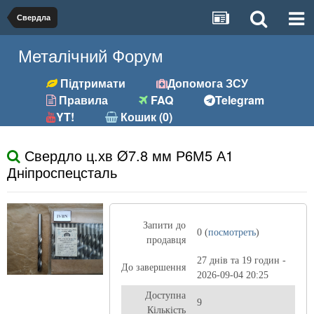
Свердла
Металічний Форум
Підтримати
Допомога ЗСУ
Правила
FAQ
Telegram
YT!
Кошик (0)
Свердло ц.хв Ø7.8 мм Р6М5 А1
Дніпроспецсталь
Запити до
0 (
посмотреть
)
продавця
27 днів та 19 годин -
До завершення
2026-09-04 20:25
Доступна
9
Кількість