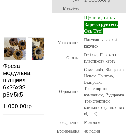
ЦІна
Кількість
Щопи купити -
Зареєструйтесь
Ось Тут!
Пакування за свій
Упакування
рахунок
Готівка, Переказ на
Оплата
пластикову карту
Фреза
Самовивіз, Відправка
модульна
Новою Поштою,
шліцева
Відправка
6х26х32
Транспортною
Отримання
р6м5к5
компанією, Відправка
Транспортною
1 000,00гр
компанією (самовивіз
від ТК)
Повернення
Можливе
Бронювання
48 годин