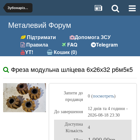
Зубонарізний
Металевий Форум
Підтримати
Допомога ЗСУ
Правила
FAQ
Telegram
YT!
Кошик (0)
Фреза модульна шліцева 6х26х32 р6м5к5
Запити до
0 (
посмотреть
)
продавця
12 днів та 4 години -
До завершення
2026-08-18 23:30
Доступна
4
Кількість
1 000,00гр