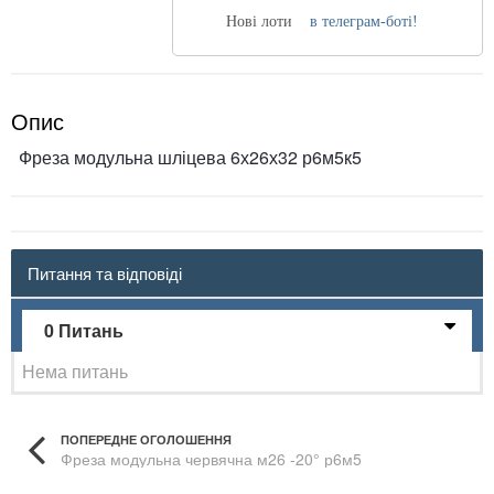
Нові лоти
в телеграм-боті!
Опис
Фреза модульна шліцева 6х26х32 р6м5к5
Питання та відповіді
0 Питань
Нема питань
ПОПЕРЕДНЕ ОГОЛОШЕННЯ
Фреза модульна червячна м26 -20° р6м5