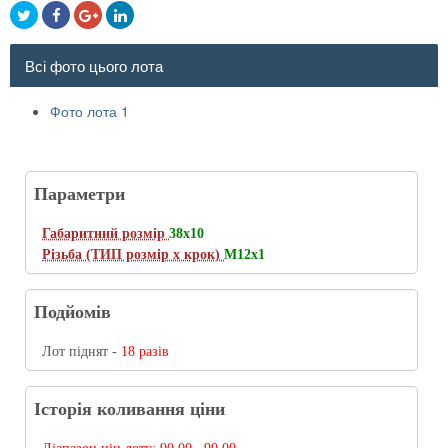
Всі фото цього лота
Фото лота 1
Параметри
Габаритний розмір
38х10
Різьба (ТИП розмір х крок)
M12x1
Подйомів
Лот піднят -
18 разів
Історія коливання ціни