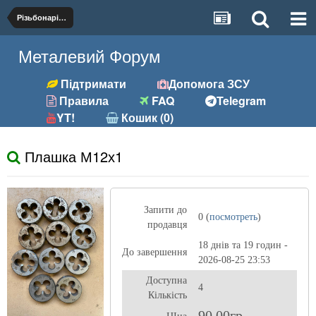
Різьбонарізний (мітчики, плашки)
Металевий Форум
Підтримати
Допомога ЗСУ
Правила
FAQ
Telegram
YT!
Кошик (0)
Плашка М12х1
Запити до
0 (
посмотреть
)
продавця
18 днів та 19 годин -
До завершення
2026-08-25 23:53
Доступна
4
Кількість
90,00гр