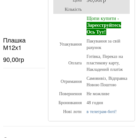
ЦІна
Кількість
Щопи купити -
Зареєструйтесь
Ось Тут!
Плашка
Пакування за свій
Упакування
М12х1
рахунок
Готівка, Переказ на
90,00гр
Оплата
пластикову карту,
Накладений платіж
Самовивіз, Відправка
Отримання
Новою Поштою
Повернення
Не можливе
Бронювання
48 годин
Нові лоти
в телеграм-боті!