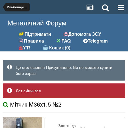
Різьбонарізний (мітчики, плашки)
Металічний Форум
Підтримати
Допомога ЗСУ
Правила
FAQ
Telegram
YT!
Кошик (0)
Це оголошення Призупинене. Ви не можете купити
його зараз.
Лот скінчився
Мітчик M36x1.5 №2
Запити до