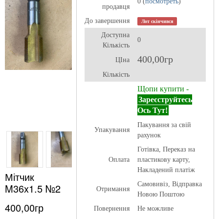
0 (
посмотреть
)
продавця
До завершення
Лот скінчився
Доступна
0
Кількість
400,00гр
ЦІна
Кількість
Щопи купити -
Зареєструйтесь
Ось Тут!
Пакування за свій
Упакування
рахунок
Готівка, Переказ на
Оплата
пластикову карту,
Накладений платіж
Мітчик
Самовивіз, Відправка
M36x1.5 №2
Отримання
Новою Поштою
400,00гр
Повернення
Не можливе