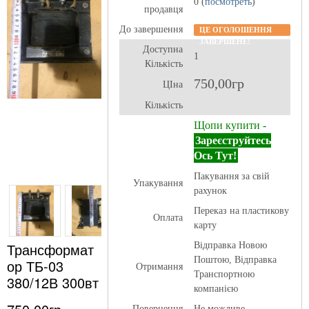
0 (
посмотреть
)
продавця
До завершення
ЦЕ ОГОЛОШЕННЯ
ЗАВЕРШЕНЕ!
Доступна
1
Кількість
750,00гр
ЦІна
Кількість
Щопи купити -
Зареєструйтесь
Ось Тут!
Пакування за свій
Упакування
рахунок
Переказ на пластикову
Оплата
карту
Трансформат
Відправка Новою
Поштою, Відправка
ор ТБ-03
Отримання
Транспортною
380/12В 300вт
компанією
Повернення
Не можливе