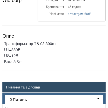
750,00гр
Бронювання
48 годин
Нові лоти
в телеграм-боті!
Опис
Трансформатор ТБ-03 300вт
U1=380В
U2=12В
Вага 8.5кг
Питання та відповіді
0 Питань