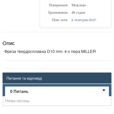
Повернення
Можливе
Бронювання
48 годин
Нові лоти
в телеграм-боті!
Опис
Фреза твердосплавна D10 mm. 4-х пера MiLLER
Питання та відповіді
0 Питань
Нема питань