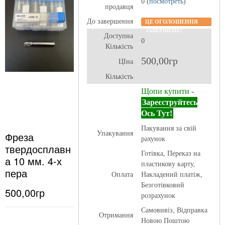
0 (
посмотреть
)
продавця
До завершення
ЦЕ ОГОЛОШЕННЯ
ЗАВЕРШЕНЕ!
Доступна
0
Кількість
500,00гр
ЦІна
Кількість
Щопи купити -
Зареєструйтесь
Ось Тут!
Пакування за свій
Фреза
Упакування
рахунок
твердосплавн
Готівка, Переказ на
а 10 мм. 4-х
пластикову карту,
пера
Оплата
Накладений платіж,
Безготівковий
500,00гр
розрахунок
Самовивіз, Відправка
Отримання
Новою Поштою