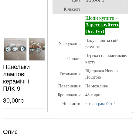
ЦІна
Кількість
Щопи купити -
Зареєструйтесь
Ось Тут!
Пакування за свій
Упакування
рахунок
Переказ на пластикову
Оплата
карту
Панельки
Відправка Новою
лампові
Отримання
Поштою
керамічні
ПЛК-9
Повернення
Не можливе
Бронювання
48 годин
30,00гр
Нові лоти
в телеграм-боті!
Опис