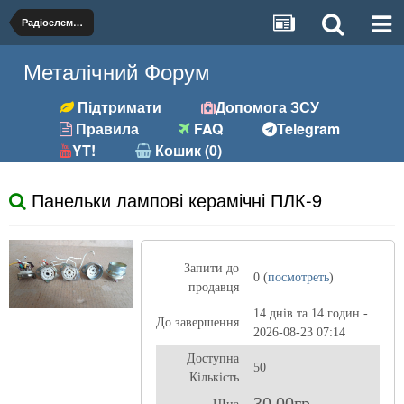
Радіоелементи
Металічний Форум
Підтримати
Допомога ЗСУ
Правила
FAQ
Telegram
YT!
Кошик (0)
Панельки лампові керамічні ПЛК-9
Запити до
0 (
посмотреть
)
продавця
14 днів та 14 годин -
До завершення
2026-08-23 07:14
Доступна
50
Кількість
30,00гр