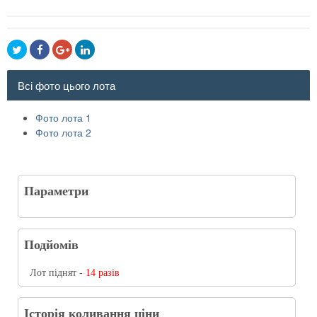
Всі фото цього лота
Фото лота 1
Фото лота 2
Параметри
Подйомів
Лот піднят -
14 разів
Історія коливання ціни