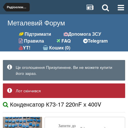
Радіоелементи
Металевий Форум
Підтримати
Допомога ЗСУ
Правила
FAQ
Telegram
YT!
Кошик (0)
Це оголошення Призупинене. Ви не можете купити
його зараз.
Лот скінчився
Конденсатор К73-17 220nF х 400V
Запити до