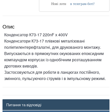
Нові лоти
в телеграм-боті!
Опис
Конденсатор К73-17 220nF х 400V
Конденсатори К73-17 плівкові металізовані
поліетилентерефталатні, для друкованого монтажу.
Випускаються в прямокутних окукованих епоксидним
компаундом корпусах із однобічним розташуванням
дротових виводів.
Застосовуються для роботи в ланцюгах постійного,
змінного, пульсуючого струмів і в імпульсному режимі.
Питання та відповіді