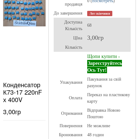
0 (
посмотреть
)
продавця
До завершення
Лот скінчився
Доступна
68
Кількість
3,00гр
ЦІна
Кількість
Щопи купити -
Зареєструйтесь
Ось Тут!
Пакування за свій
Конденсатор
Упакування
рахунок
К73-17 220nF
Переказ на пластикову
х 400V
Оплата
карту
3,00гр
Відправка Новою
Отримання
Поштою
Повернення
Не можливе
Бронювання
48 годин