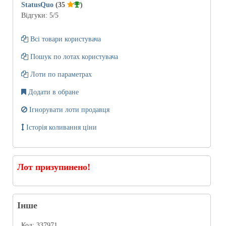
StatusQuo
(35
)
Відгуки:
5
/5
Всі товари користувача
Пошук по лотах користувача
Лоти по параметрах
Додати в обране
Ігнорувати лоти продавця
Історія коливання ціни
Лот призупинено!
Інше
Код:
337971