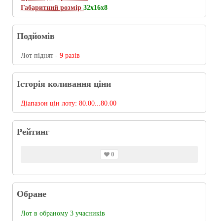
Габаритний розмір
32х16х8
Подйомів
Лот піднят -
9 разів
Історія коливання ціни
Діапазон цін лоту:
80.00...80.00
Рейтинг
0
Обране
Лот в обраному 3 учасників