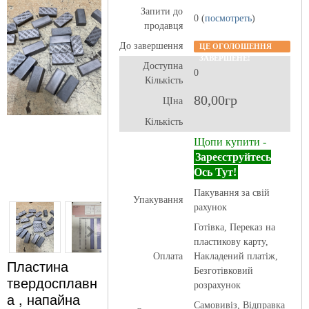
Запити до
0 (
посмотреть
)
продавця
До завершення
ЦЕ ОГОЛОШЕННЯ
ЗАВЕРШЕНЕ!
Доступна
0
Кількість
80,00гр
ЦІна
Кількість
Щопи купити -
Зареєструйтесь
Ось Тут!
Пакування за свій
Упакування
рахунок
Готівка, Переказ на
пластикову карту,
Оплата
Накладений платіж,
Пластина
Безготівковий
твердосплавн
розрахунок
а , напайна
Самовивіз, Відправка