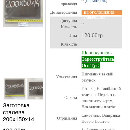
0 (
посмотреть
)
продавця
До завершення
ЦЕ ОГОЛОШЕННЯ
ЗАВЕРШЕНЕ!
Доступна
0
Кількість
120,00гр
ЦІна
Кількість
Щопи купити -
Зареєструйтесь
Ось Тут!
Пакування за свій
Упакування
рахунок
Готівка, На мобільний
телефон, Переказ на
Оплата
пластикову карту,
Заготовка
Накладений платіж
сталева
Самовивіз, Відправка
200х150х14
Отримання
Новою Поштою
За бажанням можу