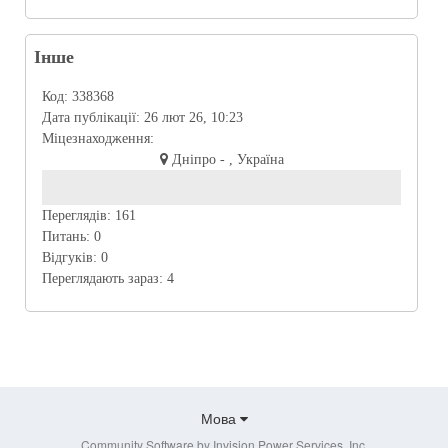
Інше
Код:
338368
Дата публікації:
26 лют 26, 10:23
Міцезнаходження:
Дніпро - , Україна
Переглядів:
161
Питань:
0
Відгуків:
0
Переглядають зараз:
4
Мова
Community Software by Invision Power Services, Inc.