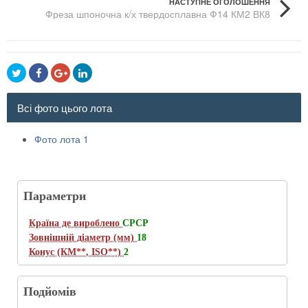
НАСТУПНЕ ОГОЛОШЕННЯ
Фреза шпоночна к/х твердосплавна Ф14 КМ2 ВК8
Всі фото цього лота
Фото лота 1
Параметри
Країна де вироблено
СРСР
Зовнішній діаметр (мм)
18
Конус (КМ**, ISO**)
2
Подйомів