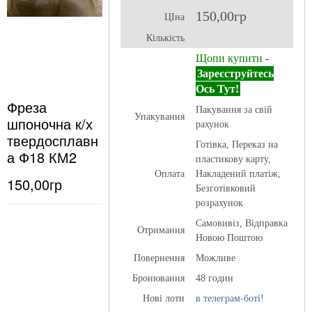
150,00гр
ЦІна
Кількість
Щопи купити -
Зареєструйтесь
Ось Тут!
Фреза
Пакування за свій
Упакування
шпоночна к/х
рахунок
твердосплавн
Готівка, Переказ на
а Ф18 КМ2
пластикову карту,
Оплата
Накладений платіж,
150,00гр
Безготівковий
розрахунок
Самовивіз, Відправка
Отримання
Новою Поштою
Повернення
Можливе
Бронювання
48 годин
Нові лоти
в телеграм-боті!