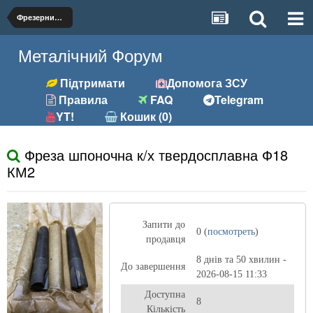
Фрезерний (фрези, розгортки та ін.)
Металічний Форум
Підтримати
Допомога ЗСУ
Правила
FAQ
Telegram
YT!
Кошик (0)
Фреза шпоночна к/х твердосплавна Ф18
КМ2
Запити до
0 (
посмотреть
)
продавця
8 днів та 50 хвилин -
До завершення
2026-08-15 11:33
Доступна
8
Кількість