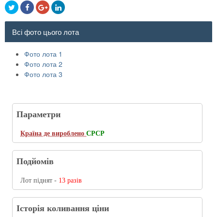
Всі фото цього лота
Фото лота 1
Фото лота 2
Фото лота 3
Параметри
Країна де вироблено
СРСР
Подйомів
Лот піднят -
13 разів
Історія коливання ціни