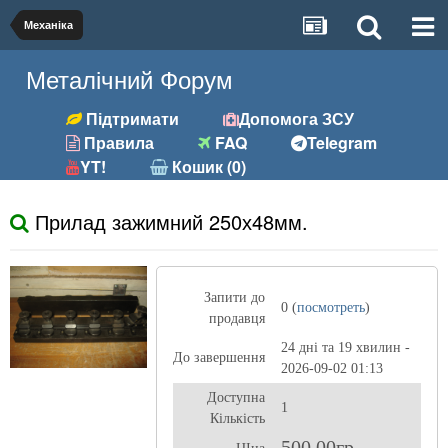
Механіка
Металічний Форум
Підтримати
Допомога ЗСУ
Правила
FAQ
Telegram
YT!
Кошик (0)
Прилад зажимний 250х48мм.
Запити до
0 (
посмотреть
)
продавця
24 дні та 19 хвилин -
До завершення
2026-09-02 01:13
Доступна
1
Кількість
500,00гр