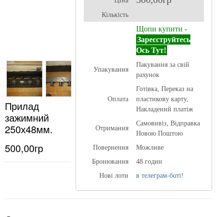
ЦІна
Кількість
Щопи купити -
Зареєструйтесь
Ось Тут!
Пакування за свій
Упакування
рахунок
Готівка, Переказ на
Оплата
пластикову карту,
Прилад
Накладений платіж
зажимний
Самовивіз, Відправка
250х48мм.
Отримання
Новою Поштою
500,00гр
Повернення
Можливе
Бронювання
48 годин
Нові лоти
в телеграм-боті!