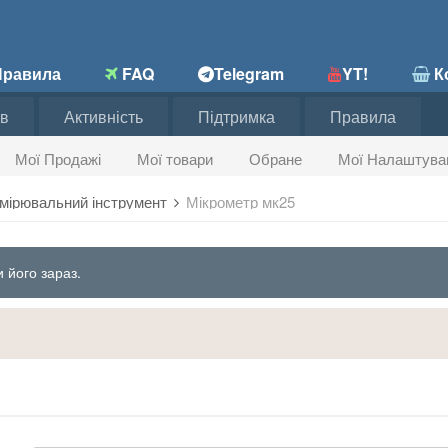
равила
FAQ
Telegram
YT!
Ко
в
Активність
Підтримка
Правила
Мої Продажі
Мої товари
Обране
Мої Налаштува
мірювальний інструмент
Мікрометр мк25
 його зараз.