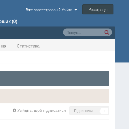
Реєстрація
Вже зареєстровані? Увійти
шик (0)
ння
Статистика
Увійдіть, щоб підписатися
Підписники
0