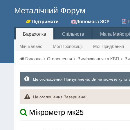
Металічний Форум
Підтримати
Допомога ЗСУ
П
Барахолка
Спільнота
Мапа Майстрі
Мій Баланс
Мої Пропозиції
Мої Придбання
Головна
Оголошення
Вимірювання та КВП
Ви
Це оголошення Призупинене. Ви не можете купити
Це оголошення Завершене!
Мікрометр мк25