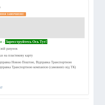
)
ННЯ ЗАВЕРШЕНЕ!
и -
Зареєструйтесь Ось Тут!
свій рахунок
каз на пластикову карту
ідправка Новою Поштою, Відправка Транспортною
дправка Транспортною компанією (самовивіз від ТК)
і!