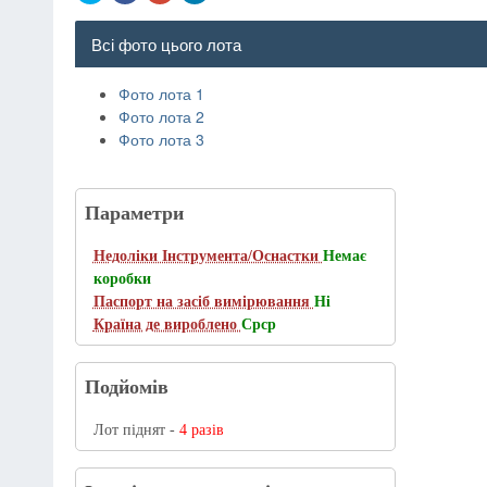
Всі фото цього лота
Фото лота 1
Фото лота 2
Фото лота 3
Параметри
Недоліки Інструмента/Оснастки
Немає
коробки
Паспорт на засіб вимірювання
Ні
Країна де вироблено
Срср
Подйомів
Лот піднят -
4 разів