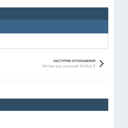
НАСТУПНЕ ОГОЛОШЕННЯ
Мітчик м/р штучний М18х2.5