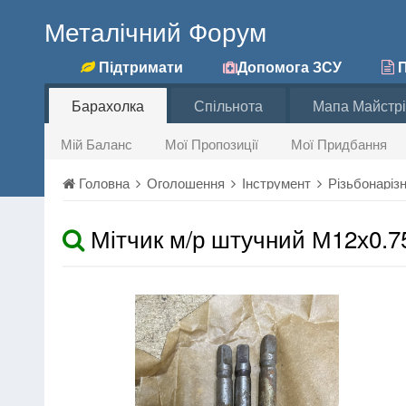
Металічний Форум
Підтримати
Допомога ЗСУ
П
Барахолка
Спільнота
Мапа Майстрі
Мій Баланс
Мої Пропозиції
Мої Придбання
Головна
Оголошення
Інструмент
Різьбонаріз
Мітчик м/р штучний М12х0.7