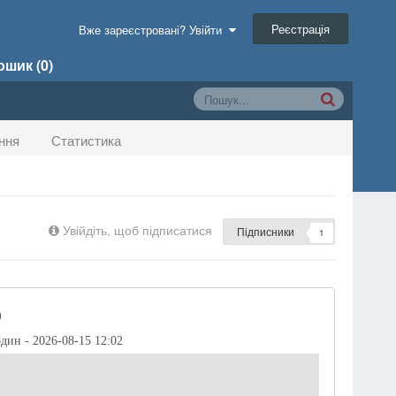
Реєстрація
Вже зареєстровані? Увійти
шик (0)
ння
Статистика
Увійдіть, щоб підписатися
Підписники
1
)
один - 2026-08-15 12:02