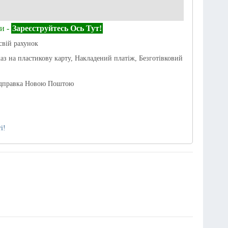
и -
Зареєструйтесь Ось Тут!
свій рахунок
каз на пластикову карту, Накладений платіж, Безготівковий
ідправка Новою Поштою
і!