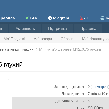
равила
FAQ
Telegram
YT!
Ко
в
Активність
Підтримка
Правила
Мої Продажі
Мої товари
Обране
Мої Налаштува
ний (мітчики, плашки)
Мітчик м/р штучний М12х0.75 глухий
5 глухий
Запити до продавця
0 (
посмотреть
До завершення
7 днів та 10 г
Доступна Кількість
3
90,00гр
ЦІна