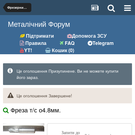
Фрезерний (фрези, розгортки та ін.)
Металічний Форум
Підтримати
Допомога ЗСУ
Правила
FAQ
Telegram
YT!
Кошик (0)
Це оголошення Призупинене. Ви не можете купити
його зараз.
Це оголошення Завершене!
Фреза т/с о4.8мм.
Запити до