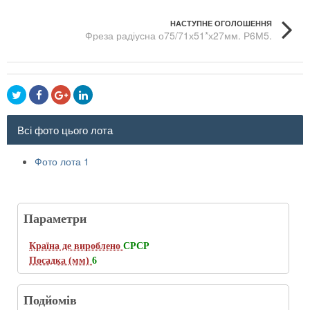
НАСТУПНЕ ОГОЛОШЕННЯ
Фреза радіусна о75/71х51*х27мм. Р6М5.
Всі фото цього лота
Фото лота 1
Параметри
Країна де вироблено
СРСР
Посадка (мм)
6
Подйомів