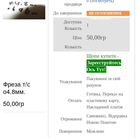
0 (
посмотреть
)
продавця
До завершення
ЦЕ ОГОЛОШЕННЯ
ЗАВЕРШЕНЕ!
Доступна
1
Кількість
50,00гр
ЦІна
Кількість
Щопи купити -
Зареєструйтесь
Ось Тут!
Пакування за свій
Фреза т/с
Упакування
рахунок
о4.8мм.
Готівка, Переказ на
Оплата
пластикову карту,
50,00гр
Накладений платіж
Самовивіз, Відправка
Отримання
Новою Поштою
Повернення
Можливе