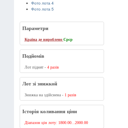
Фото лота 4
Фото лота 5
Параметри
Країна де вироблено
Срср
Подйомів
Лот піднят -
4 разів
Лот зі знижкой
Знижка на здійснена -
1 разів
Історія коливання ціни
Діапазон цін лоту:
1800.00...2000.00