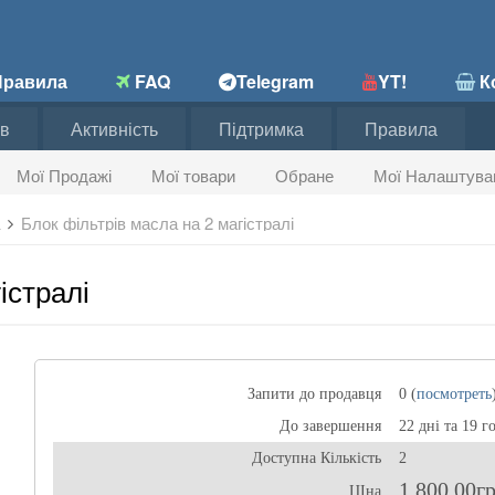
равила
FAQ
Telegram
YT!
Ко
в
Активність
Підтримка
Правила
Мої Продажі
Мої товари
Обране
Мої Налаштува
а
Блок фільтрів масла на 2 магістралі
істралі
Запити до продавця
0 (
посмотреть
До завершення
22 дні та 19 г
Доступна Кількість
2
1 800,00г
ЦІна