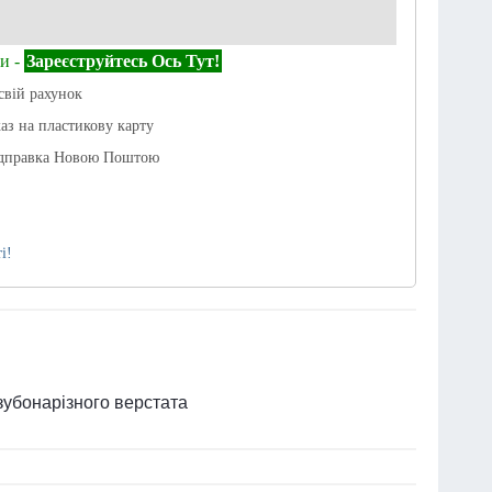
и -
Зареєструйтесь Ось Тут!
свій рахунок
каз на пластикову карту
ідправка Новою Поштою
і!
 зубонарізного верстата