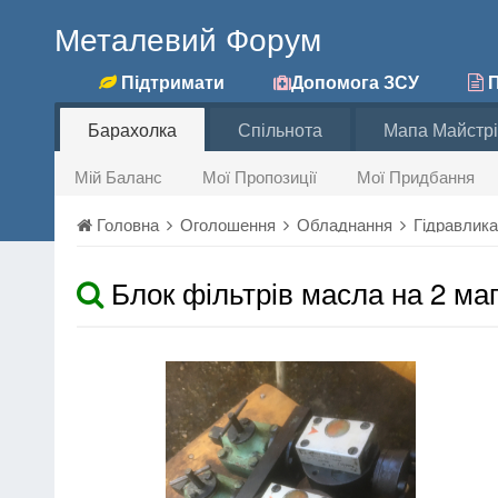
Металевий Форум
Підтримати
Допомога ЗСУ
П
Барахолка
Спільнота
Мапа Майстрі
Мій Баланс
Мої Пропозиції
Мої Придбання
Головна
Оголошення
Обладнання
Гідравлик
Блок фільтрів масла на 2 маг