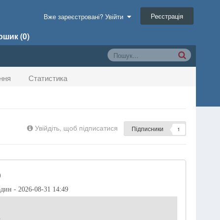
Реєстрація
Вже зареєстровані? Увійти
шик (0)
ння
Статистика
Увійдіть, щоб підписатися
Підписники
1
)
один - 2026-08-31 14:49
р