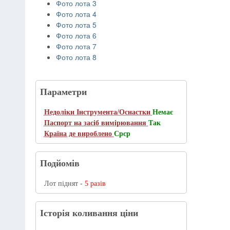
Фото лота 3
Фото лота 4
Фото лота 5
Фото лота 6
Фото лота 7
Фото лота 8
Параметри
Недоліки Інструмента/Оснастки
Немає
Паспорт на засіб вимірювання
Так
Країна де вироблено
Срср
Подйомів
Лот піднят -
5 разів
Історія коливання ціни