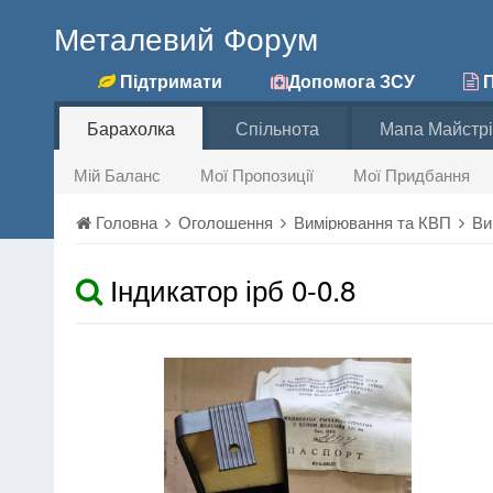
Металевий Форум
Підтримати
Допомога ЗСУ
П
Барахолка
Спільнота
Мапа Майстрі
Мій Баланс
Мої Пропозиції
Мої Придбання
Головна
Оголошення
Вимірювання та КВП
Ви
Індикатор ірб 0-0.8