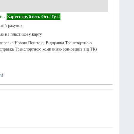
и -
Зареєструйтесь Ось Тут!
свій рахунок
каз на пластикову карту
ідправка Новою Поштою, Відправка Транспортною
дправка Транспортною компанією (самовивіз від ТК)
і!