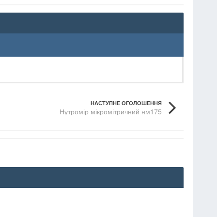
НАСТУПНЕ ОГОЛОШЕННЯ
Нутромір мікромітричний нм175