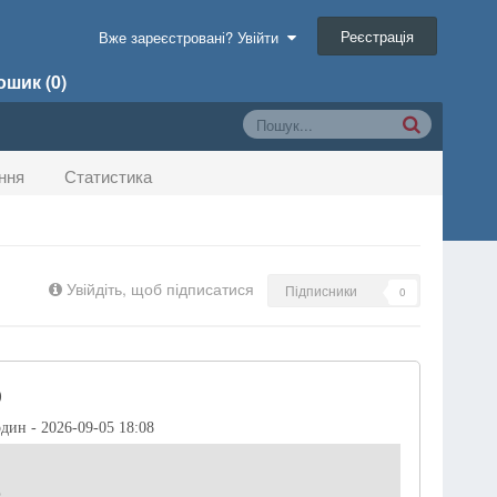
Реєстрація
Вже зареєстровані? Увійти
шик (0)
ння
Статистика
Увійдіть, щоб підписатися
Підписники
0
)
один - 2026-09-05 18:08
р