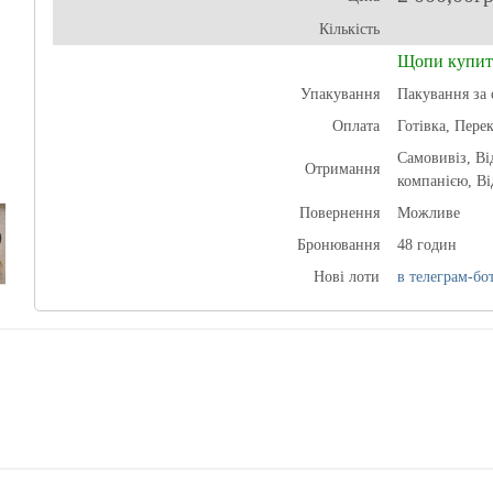
Кількість
Щопи купит
Упакування
Пакування за 
Оплата
Готівка, Пере
Самовивіз, В
Отримання
компанією, Ві
Повернення
Можливе
Бронювання
48 годин
Нові лоти
в телеграм-бот