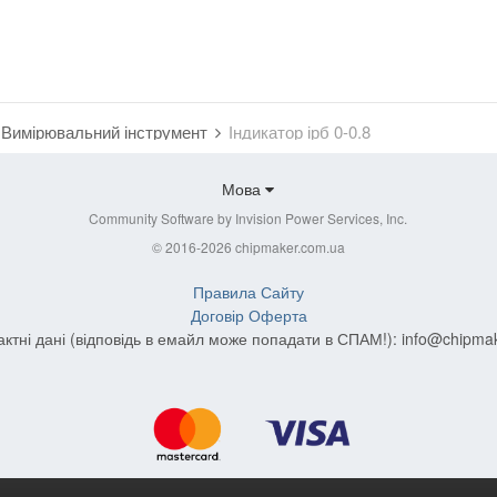
Вимірювальний інструмент
Індикатор ірб 0-0.8
Мова
Community Software by Invision Power Services, Inc.
© 2016-2026 chipmaker.com.ua
Правила Сайту
Договір Оферта
актні дані (відповідь в емайл може попадати в СПАМ!):
info@chipma