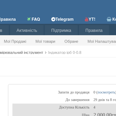
равила
FAQ
Telegram
YT!
Ко
в
Активність
Підтримка
Правила
Мої Продажі
Мої товари
Обране
Мої Налаштува
мірювальний інструмент
Індикатор ірб 0-0.8
Запити до продавця
0 (
посмотреть
До завершення
29 днів та 8 г
Доступна Кількість
4
2 000,00г
ЦІна