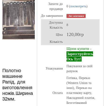
Запити до
0 (
посмотреть
)
продавця
До завершення
Лот скінчився
Доступна
8
Кількість
120,00гр
ЦІна
Кількість
Щопи купити -
Зареєструйтесь
Ось Тут!
Пакування за свій
Полотно
Упакування
рахунок
машинне
Готівка, Переказ
Рапід, для
(Western Union та
виготовлення
інші), Переказ на
ножів.Ширина
Оплата
пластикову карту,
32мм.
Накладений платіж,
Безготівковий