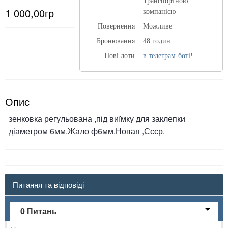
Транспортною
1 000,00гр
компанією
Повернення
Можливе
Бронювання
48 годин
Нові лоти
в телеграм-боті!
Опис
зенковка регульована ,під виїмку для заклепки
діаметром 6мм.Жало ф6мм.Новая ,Ссср.
Питання та відповіді
0 Питань