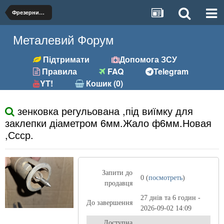
Фрезерний (фрези, розгортки та ін.)
Металевий Форум
Підтримати
Допомога ЗСУ
Правила
FAQ
Telegram
YT!
Кошик (0)
зенковка регульована ,під виїмку для
заклепки діаметром 6мм.Жало ф6мм.Новая
,Ссср.
Запити до
0 (
посмотреть
)
продавця
27 днів та 6 годин -
До завершення
2026-09-02 14:09
Доступна