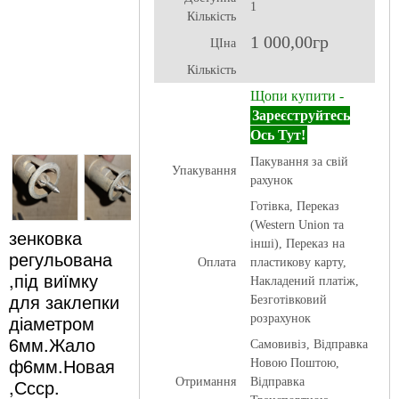
1
Кількість
1 000,00гр
ЦІна
Кількість
Щопи купити -
Зареєструйтесь
Ось Тут!
Пакування за свій
Упакування
рахунок
Готівка, Переказ
(Western Union та
зенковка
інші), Переказ на
регульована
Оплата
пластикову карту,
,під виїмку
Накладений платіж,
для заклепки
Безготівковий
діаметром
розрахунок
6мм.Жало
Самовивіз, Відправка
ф6мм.Новая
Новою Поштою,
,Ссср.
Отримання
Відправка