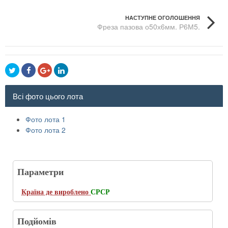
НАСТУПНЕ ОГОЛОШЕННЯ
Фреза пазова о50х6мм. Р6М5.
Всі фото цього лота
Фото лота 1
Фото лота 2
Параметри
Країна де вироблено
СРСР
Подйомів