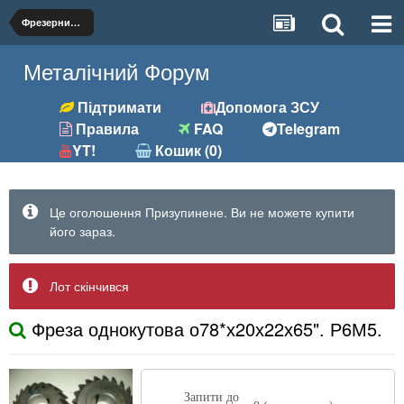
Фрезерний (фрези, розгортки та ін.)
Металічний Форум
Підтримати
Допомога ЗСУ
Правила
FAQ
Telegram
YT!
Кошик (0)
Це оголошення Призупинене. Ви не можете купити
його зараз.
Лот скінчився
Фреза однокутова о78*х20х22х65". Р6М5.
Запити до