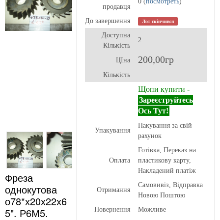
0 (
посмотреть
)
продавця
До завершення
Лот скінчився
Доступна
2
Кількість
200,00гр
ЦІна
Кількість
Щопи купити -
Зареєструйтесь
Ось Тут!
Пакування за свій
Упакування
рахунок
Готівка, Переказ на
Оплата
пластикову карту,
Накладений платіж
Фреза
Самовивіз, Відправка
однокутова
Отримання
Новою Поштою
о78*х20х22х6
5". Р6М5.
Повернення
Можливе