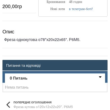
Бронювання
48 годин
200,00гр
Нові лоти
в телеграм-боті!
Опис
Фреза однокутова о78*х20х22х65". Р6М5.
Питання та відповіді
0 Питань
Нема питань
ПОПЕРЕДНЕ ОГОЛОШЕННЯ
Фреза кутова о120х12х22х20". Р6М5