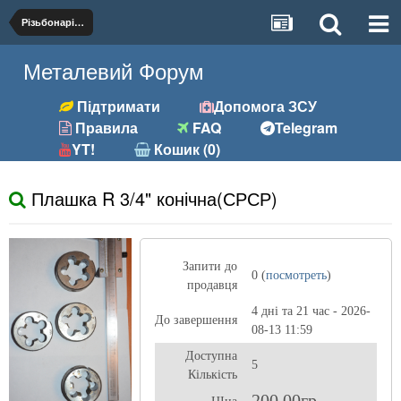
Різьбонарізний (мітчики, плашки)
Металевий Форум
Підтримати
Допомога ЗСУ
Правила
FAQ
Telegram
YT!
Кошик (0)
Плашка R 3/4" конічна(СРСР)
Запити до
0 (
посмотреть
)
продавця
4 дні та 21 час - 2026-
До завершення
08-13 11:59
Доступна
5
Кількість
200,00гр