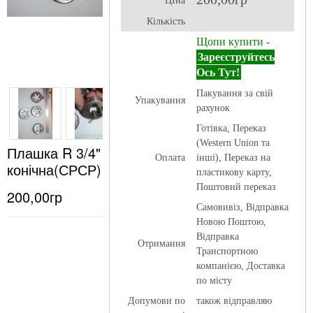
ЦІна
Кількість
Щопи купити -
Зареєструйтесь
Ось Тут!
Пакування за свій
Упакування
рахунок
Готівка, Переказ
(Western Union та
Плашка R 3/4"
Оплата
інші), Переказ на
конічна(СРСР)
пластикову карту,
Поштовий переказ
200,00гр
Самовивіз, Відправка
Новою Поштою,
Відправка
Отримання
Транспортною
компанією, Доставка
по місту
Допумови по
також відправляю