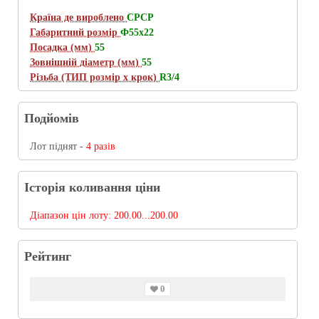
Країна де вироблено
СРСР
Габаритний розмір
Ф55х22
Посадка (мм)
55
Зовнішній діаметр (мм)
55
Різьба (ТИП розмір х крок)
R3/4
Подйомів
Лот піднят -
4 разів
Історія коливання ціни
Діапазон цін лоту:
200.00...200.00
Рейтинг
0