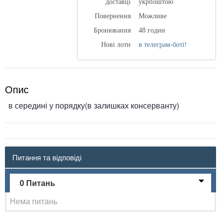
доставці
укрпоштою
Повернення
Можливе
Бронювання
48 годин
Нові лоти
в телеграм-боті!
Опис
в середині у порядку(в залишках консерванту)
Питання та відповіді
0 Питань
Нема питань