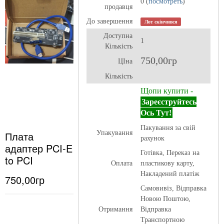
0 (
посмотреть
)
продавця
До завершення
Лот скінчився
Доступна
1
Кількість
750,00гр
ЦІна
Кількість
Щопи купити -
Зареєструйтесь
Ось Тут!
Пакування за свій
Плата
Упакування
рахунок
адаптер PCI-E
Готівка, Переказ на
to PCI
Оплата
пластикову карту,
Накладений платіж
750,00гр
Самовивіз, Відправка
Новою Поштою,
Отримання
Відправка
Транспортною