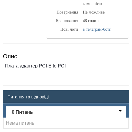
компанією
Повернення
Не можливе
Бронювання
48 годин
Нові лоти
в телеграм-боті!
Опис
Плата адаптер PCI-E to PCI
Питання та відповіді
0 Питань
Нема питань