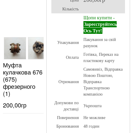
ЦІна
Кількість
Щопи купити -
Зареєструйтесь
Ось Тут!
Пакування за свій
Упакування
рахунок
Готівка, Переказ на
Оплата
пластикову карту
Муфта
Самовивіз, Відправка
кулачкова 676
Новою Поштою,
(675)
Отримання
Відправка
фрезерного
Транспортною
(1)
компанією
200,00гр
Допумови по
Укрпошта
доставці
Повернення
Не можливе
Бронювання
48 годин