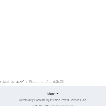
(різці, вставки)
Різець ельбор ф8х25
Мова
Community Software by Invision Power Services, Inc.
© 2016-2026 chipmaker.com.ua