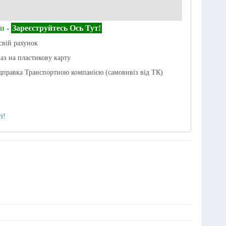
и -
Зареєструйтесь Ось Тут!
свій рахунок
каз на пластикову карту
дправка Транспортною компанією (самовивіз від ТК)
і!