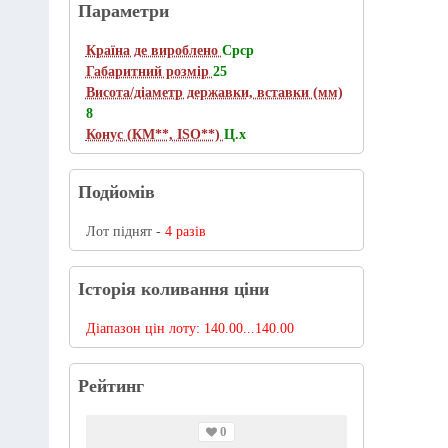
Параметри
Країна де вироблено
Срср
Габаритний розмір
25
Висота/діаметр державки, вставки (мм)
8
Конус (КМ**, ISO**)
Ц.х
Подйомів
Лот піднят -
4 разів
Історія коливання ціни
Діапазон цін лоту:
140.00...140.00
Рейтинг
0