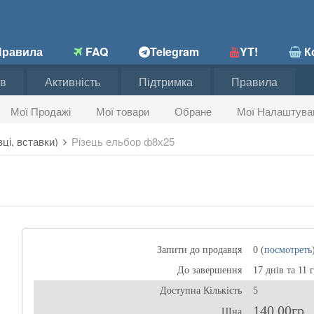
равила
FAQ
Telegram
YT!
Ко
в
Активність
Підтримка
Правила
Мої Продажі
Мої товари
Обране
Мої Налаштува
зці, вставки)
Різець ельбор ф8х25
Запити до продавця
0 (
посмотреть
До завершення
17 днів та 11 
Доступна Кількість
5
140,00гр
ЦІна