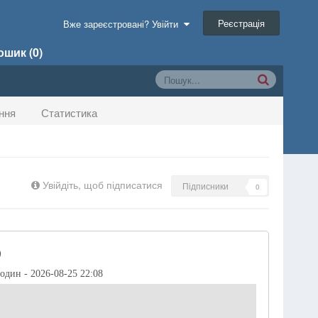
Реєстрація
Вже зареєстровані? Увійти
шик (0)
ння
Статистика
Увійдіть, щоб підписатися
Підписники
0
)
годин - 2026-08-25 22:08