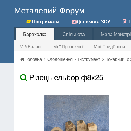
Металевий Форум
Підтримати
Допомога ЗСУ
П
Барахолка
Спільнота
Мапа Майстрі
Мій Баланс
Мої Пропозиції
Мої Придбання
Головна
Оголошення
Інструмент
Токарний (рі
Різець ельбор ф8х25