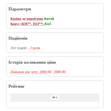
Параметри
Країна де вироблено
Китай
Конус (КМ**, ISO**)
Км5
Подйомів
Лот піднят -
2 разів
Історія коливання ціни
Діапазон цін лоту:
2000.00...2000.00
Рейтинг
0