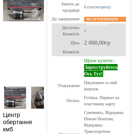
Запити до
0 (
посмотреть
)
продавця
До завершення
ЦЕ ОГОЛОШЕННЯ
ЗАВЕРШЕНЕ!
Доступна
1
Кількість
2 000,00гр
ЦІна
Кількість
Щопи купити -
Зареєструйтесь
Ось Тут!
Пакування за свій
Упакування
рахунок
Готівка, Переказ на
Оплата
пластикову карту
Центр
Самовивіз, Відправка
Новою Поштою,
обертання
Відправка
км5
Транспортною