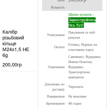
ЦІна
Кількість
Щопи купити -
Зареєструйтесь
Ось Тут!
Калібр
Пакування за свій
Упакування
різьбовий
рахунок
кільце
Готівка, Переказ на
Оплата
М24х1,5 НЕ
пластикову карту
6g
Самовивіз, Відправка
Новою Поштою,
200,00гр
Отримання
Відправка
Транспортною
компанією
Допумови по
Укрпошта
доставці
Повернення
Не можливе
Бронювання
48 годин