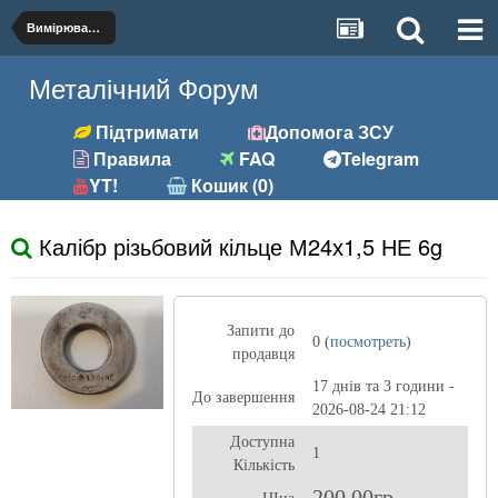
Вимірювальний інструмент
Металічний Форум
Підтримати
Допомога ЗСУ
Правила
FAQ
Telegram
YT!
Кошик (0)
Калібр різьбовий кільце М24х1,5 НЕ 6g
Запити до
0 (
посмотреть
)
продавця
17 днів та 3 години -
До завершення
2026-08-24 21:12
Доступна
1
Кількість
200,00гр