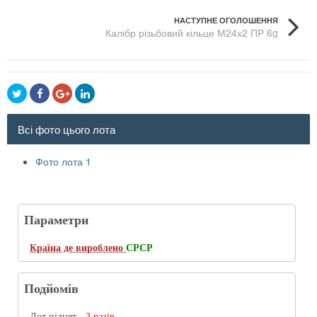
НАСТУПНЕ ОГОЛОШЕННЯ
Калібр різьбовий кільце М24х2 ПР 6g
Всі фото цього лота
Фото лота 1
Параметри
Країна де вироблено
СРСР
Подйомів
Лот піднят -
3 разів