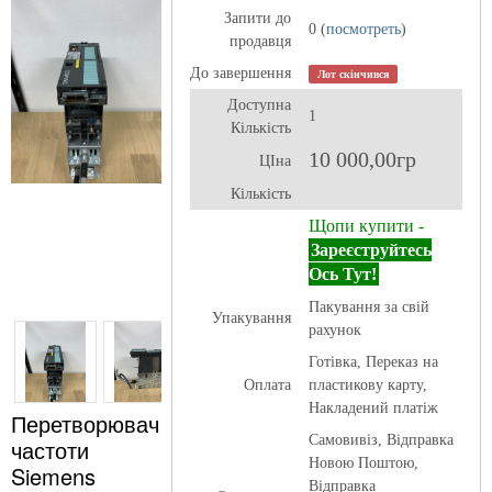
Запити до
0 (
посмотреть
)
продавця
До завершення
Лот скінчився
Доступна
1
Кількість
10 000,00гр
ЦІна
Кількість
Щопи купити -
Зареєструйтесь
Ось Тут!
Пакування за свій
Упакування
рахунок
Готівка, Переказ на
Оплата
пластикову карту,
Накладений платіж
Перетворювач
Самовивіз, Відправка
частоти
Новою Поштою,
Siemens
Відправка