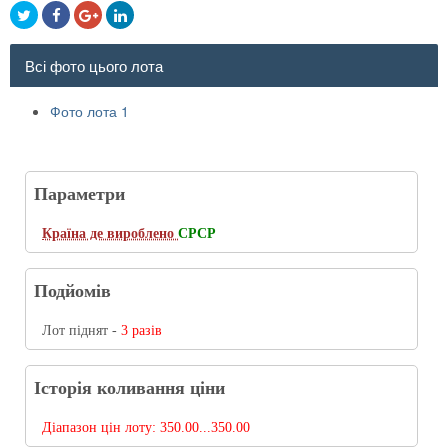
Всі фото цього лота
Фото лота 1
Параметри
Країна де вироблено
СРСР
Подйомів
Лот піднят -
3 разів
Історія коливання ціни
Діапазон цін лоту:
350.00...350.00