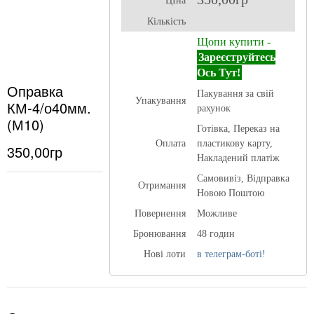
ЦІна
Кількість
Щопи купити -
Зареєструйтесь
Ось Тут!
Оправка
Пакування за свій
Упакування
КМ-4/о40мм.
рахунок
(М10)
Готівка, Переказ на
Оплата
пластикову карту,
350,00гр
Накладений платіж
Самовивіз, Відправка
Отримання
Новою Поштою
Повернення
Можливе
Бронювання
48 годин
Нові лоти
в телеграм-боті!