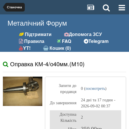
Станочна
Металічний Форум
Підтримати
Допомога ЗСУ
Правила
FAQ
Telegram
YT!
Кошик (0)
Оправка КМ-4/о40мм.(М10)
Запити до
0 (
посмотреть
)
продавця
24 дні та 17 годин -
До завершення
2026-09-02 00:37
Доступна
2
Кількість
350,00гр