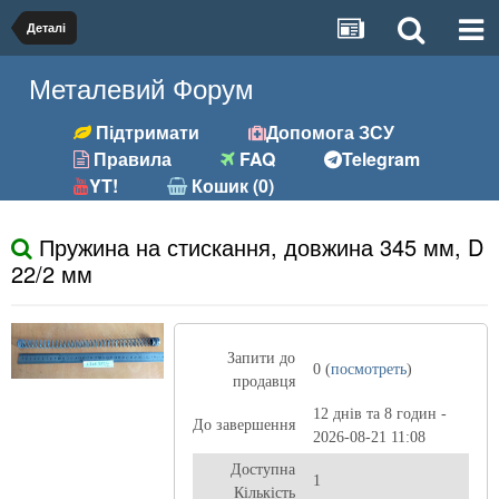
Деталі
Металевий Форум
Підтримати
Допомога ЗСУ
Правила
FAQ
Telegram
YT!
Кошик (0)
Пружина на стискання, довжина 345 мм, D
22/2 мм
Запити до
0 (
посмотреть
)
продавця
12 днів та 8 годин -
До завершення
2026-08-21 11:08
Доступна
1
Кількість