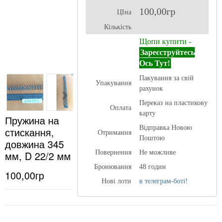
100,00гр
ЦІна
Кількість
Щопи купити -
Зареєструйтесь
Ось Тут!
Пакування за свій
Упакування
рахунок
Переказ на пластикову
Оплата
карту
Пружина на
Відправка Новою
стискання,
Отримання
Поштою
довжина 345
мм, D 22/2 мм
Повернення
Не можливе
Бронювання
48 годин
100,00гр
Нові лоти
в телеграм-боті!