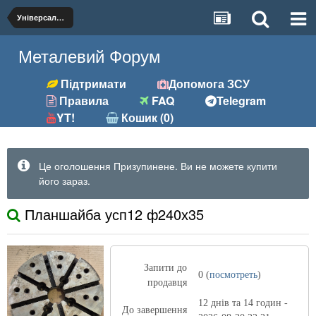
Універсальна
Металевий Форум
Підтримати
Допомога ЗСУ
Правила
FAQ
Telegram
YT!
Кошик (0)
Це оголошення Призупинене. Ви не можете купити
його зараз.
Планшайба усп12 ф240х35
Запити до
0 (
посмотреть
)
продавця
12 днів та 14 годин -
До завершення