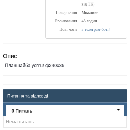
від ТК)
Повернення
Можливе
Бронювання
48 годин
Нові лоти
в телеграм-боті!
Опис
Планшайба усп12 ф240х35
Питання та відповіді
0 Питань
Нема питань