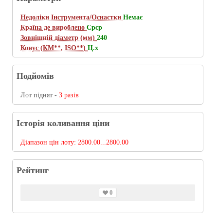
Недоліки Інструмента/Оснастки
Немає
Країна де вироблено
Срср
Зовнішній діаметр (мм)
240
Конус (КМ**, ISO**)
Ц.х
Подйомів
Лот піднят -
3 разів
Історія коливання ціни
Діапазон цін лоту:
2800.00...2800.00
Рейтинг
0