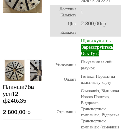
2026-08-20 22:21
Доступна
1
Кількість
2 800,00гр
ЦІна
Кількість
Щопи купити -
Зареєструйтесь
Ось Тут!
Пакування за свій
Упакування
рахунок
Готівка, Переказ на
Оплата
пластикову карту
Планшайба
Самовивіз, Відправка
усп12
Новою Поштою,
ф240х35
Відправка
Транспортною
2 800,00гр
Отримання
компанією, Відправка
Транспортною
компанією (самовивіз