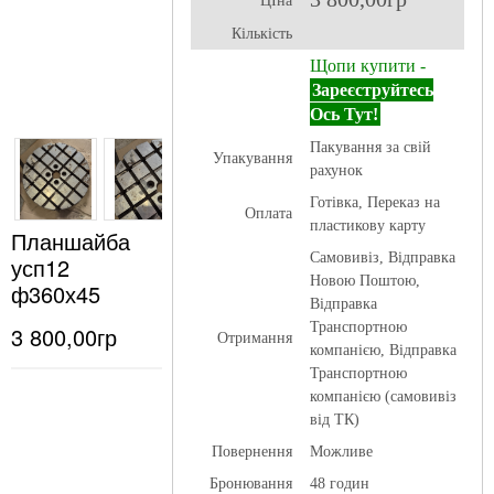
ЦІна
Кількість
Щопи купити -
Зареєструйтесь
Ось Тут!
Пакування за свій
Упакування
рахунок
Готівка, Переказ на
Оплата
пластикову карту
Планшайба
Самовивіз, Відправка
усп12
Новою Поштою,
ф360х45
Відправка
Транспортною
3 800,00гр
Отримання
компанією, Відправка
Транспортною
компанією (самовивіз
від ТК)
Повернення
Можливе
Бронювання
48 годин