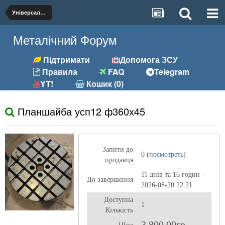
Універсальна
Металічний Форум
Підтримати
Допомога ЗСУ
Правила
FAQ
Telegram
YT!
Кошик (0)
Планшайба усп12 ф360х45
Запити до
0 (
посмотреть
)
продавця
11 днів та 16 годин -
До завершення
2026-08-20 22:21
Доступна
1
Кількість
3 800,00гр