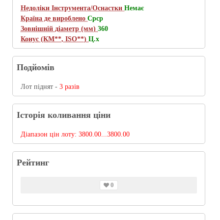
Недоліки Інструмента/Оснастки
Немає
Країна де вироблено
Срср
Зовнішній діаметр (мм)
360
Конус (КМ**, ISO**)
Ц.х
Подйомів
Лот піднят -
3 разів
Історія коливання ціни
Діапазон цін лоту:
3800.00...3800.00
Рейтинг
0