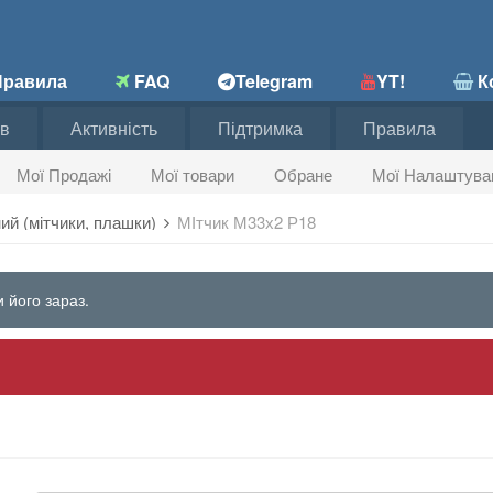
равила
FAQ
Telegram
YT!
Ко
в
Активність
Підтримка
Правила
Мої Продажі
Мої товари
Обране
Мої Налаштува
ний (мітчики, плашки)
МІтчик М33х2 Р18
 його зараз.