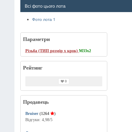
Всі фото цього лота
Фото лота 1
Параметри
Різьба (ТИП розмір х крок)
M33x2
Рейтинг
0
Продавець
Bruiser
(1264
)
Відгуки:
4,98
/5