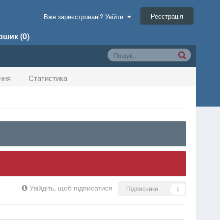
Реєстрація
Вже зареєстровані? Увійти
шик (0)
ння
Статистика
Увійдіть, щоб підписатися
Підписники
0