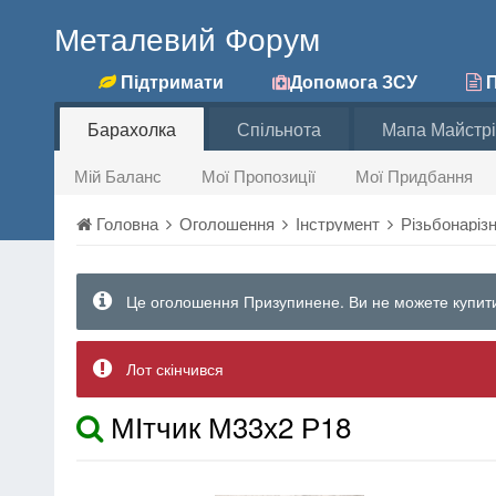
Металевий Форум
Підтримати
Допомога ЗСУ
П
Барахолка
Спільнота
Мапа Майстрі
Мій Баланс
Мої Пропозиції
Мої Придбання
Головна
Оголошення
Інструмент
Різьбонаріз
Це оголошення Призупинене. Ви не можете купити
Лот скінчився
МІтчик М33х2 Р18