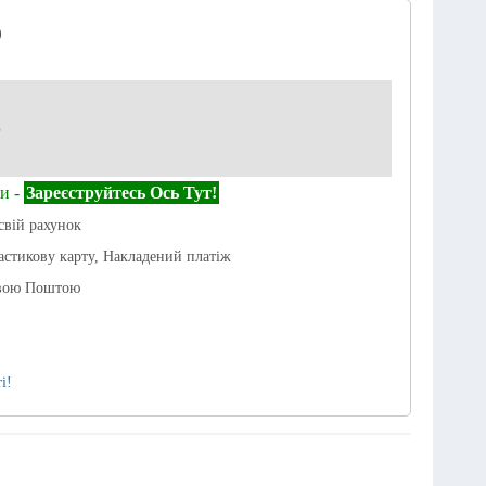
)
р
и -
Зареєструйтесь Ось Тут!
свій рахунок
астикову карту, Накладений платіж
овою Поштою
і!