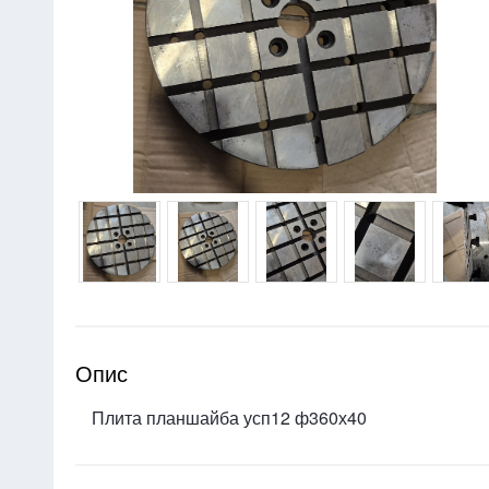
Опис
Плита планшайба усп12 ф360х40