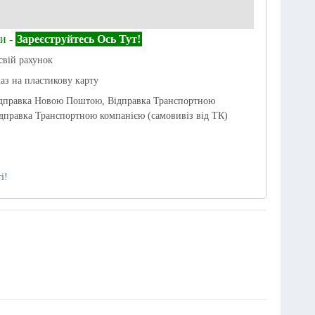
и -
Зареєструйтесь Ось Тут!
свій рахунок
каз на пластикову карту
ідправка Новою Поштою, Відправка Транспортною
дправка Транспортною компанією (самовивіз від ТК)
і!