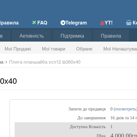
равила
FAQ
Telegram
YT!
Ко
в
Активність
Підтримка
Правила
Мої Продажі
Мої товари
Обране
Мої Налаштува
на
Плита планшайба усп12 ф360х40
0х40
Запити до продавця
0 (
посмотреть
До завершення
16 днів та 14 
Доступна Кількість
1
4 000,00г
ЦІна