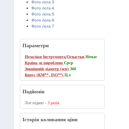
Фото лота 3
Фото лота 4
Фото лота 5
Фото лота 6
Фото лота 7
Параметри
Недоліки Інструмента/Оснастки
Немає
Країна де вироблено
Срср
Зовнішній діаметр (мм)
360
Конус (КМ**, ISO**)
Ц.х
Подйомів
Лот піднят -
3 разів
Історія коливання ціни