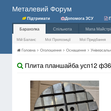
Металевий Форум
Підтримати
Допомога ЗСУ
П
Барахолка
Спільнота
Мапа Майстрі
Мій Баланс
Мої Пропозиції
Мої Придбання
Головна
Оголошення
Оснащення
Універсаль
Плита планшайба усп12 ф36