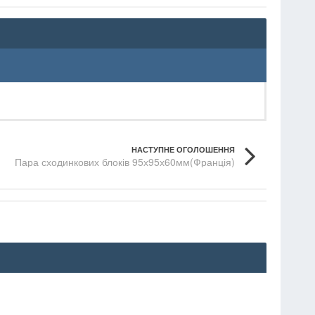
НАСТУПНЕ ОГОЛОШЕННЯ
Пара сходинкових блоків 95х95х60мм(Франція)