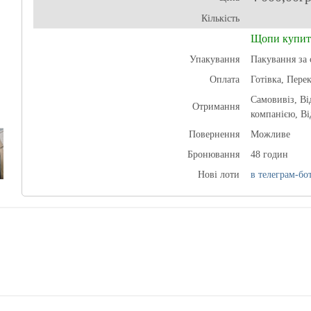
Кількість
Щопи купит
Упакування
Пакування за 
Оплата
Готівка, Пере
Самовивіз, В
Отримання
компанією, Ві
Повернення
Можливе
Бронювання
48 годин
Нові лоти
в телеграм-бот