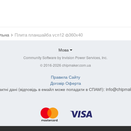
альна
Плита планшайба усп12 ф360х40
Мова
Community Software by Invision Power Services, Inc.
© 2016-2026 chipmaker.com.ua
Правила Сайту
Договір Оферта
актні дані (відповідь в емайл може попадати в СПАМ!):
info@chipma