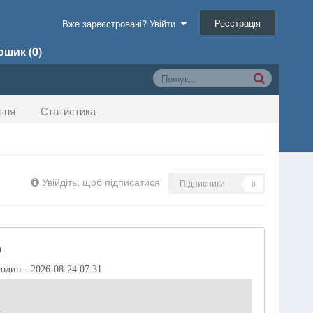
Реєстрація
Вже зареєстровані? Увійти
шик (0)
ння
Статистика
Увійдіть, щоб підписатися
Підписники
0
)
годин - 2026-08-24 07:31
р