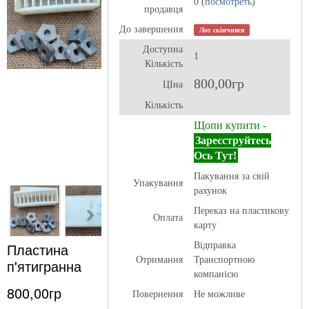
0 (
посмотреть
)
продавця
До завершення
Лот скінчився
Доступна
1
Кількість
800,00гр
ЦІна
Кількість
Щопи купити -
Зареєструйтесь
Ось Тут!
Пакування за свій
Упакування
рахунок
Переказ на пластикову
Оплата
карту
Пластина
Відправка
Отримання
Транспортною
п'ятигранна
компанією
800,00гр
Повернення
Не можливе