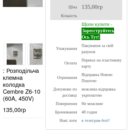
135,00гр
ЦІна
Кількість
Щопи купити -
Зареєструйтесь
Ось Тут!
Пакування за свій
Упакування
рахунок
Переказ на пластикову
Оплата
карту
: Розподільча
Відправка Новою
клемна
Отримання
Поштою
колодка
Cembre Z6-10
Допумови по
можлива відправка
доставці
укрпоштою
(60A, 450V)
Повернення
Не можливе
135,00гр
Бронювання
48 годин
Нові лоти
в телеграм-боті!