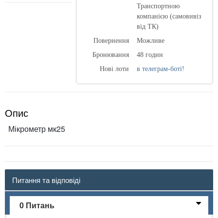
Транспортною
компанією (самовивіз
від ТК)
Повернення
Можливе
Бронювання
48 годин
Нові лоти
в телеграм-боті!
Опис
Мікрометр мк25
Питання та відповіді
0 Питань