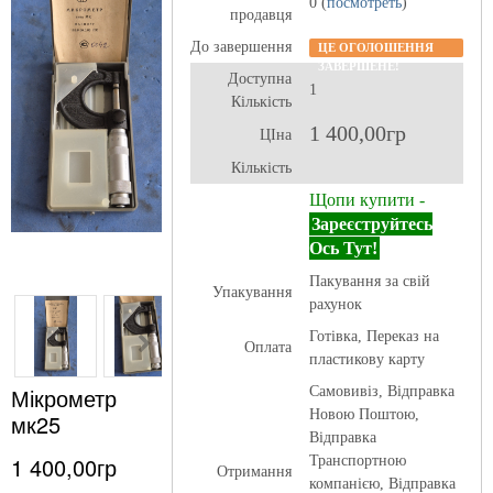
0 (
посмотреть
)
продавця
До завершення
ЦЕ ОГОЛОШЕННЯ
ЗАВЕРШЕНЕ!
Доступна
1
Кількість
1 400,00гр
ЦІна
Кількість
Щопи купити -
Зареєструйтесь
Ось Тут!
Пакування за свій
Упакування
рахунок
Готівка, Переказ на
Оплата
пластикову карту
Мікрометр
Самовивіз, Відправка
Новою Поштою,
мк25
Відправка
1 400,00гр
Транспортною
Отримання
компанією, Відправка