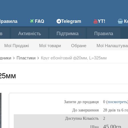
равила
FAQ
Telegram
YT!
Ко
в
Активність
Підтримка
Правила
Мої Продажі
Мої товари
Обране
Мої Налаштува
хідники
Пластики
Круг ебонітовий ф20мм, L=325мм
325мм
Запити до продавця
0 (
посмотреть
До завершення
28 днів та 6 г
Доступна Кількість
2
45,00гр
ЦІна