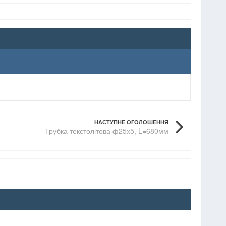
НАСТУПНЕ ОГОЛОШЕННЯ
Трубка текстолітова ф25х5, L=680мм