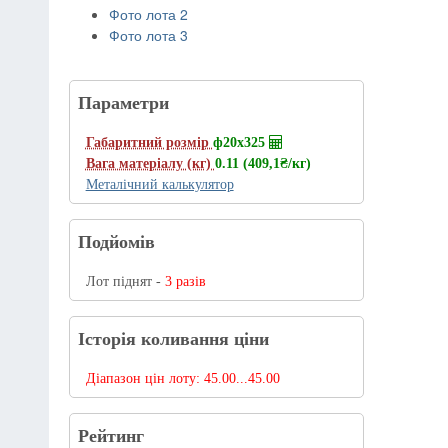
Фото лота 2
Фото лота 3
Параметри
Габаритний розмір
ф20х325
Вага матеріалу (кг)
0.11 (409,1
₴/кг
)
Металічний калькулятор
Подйомів
Лот піднят -
3 разів
Історія коливання ціни
Діапазон цін лоту:
45.00...45.00
Рейтинг