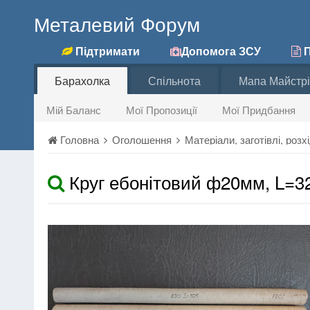
Металевий Форум
Підтримати
Допомога ЗСУ
П
Барахолка
Спільнота
Мапа Майстрі
Мій Баланс
Мої Пропозиції
Мої Придбання
Головна
Оголошення
Матеріали, заготівлі, роз
Круг ебонітовий ф20мм, L=