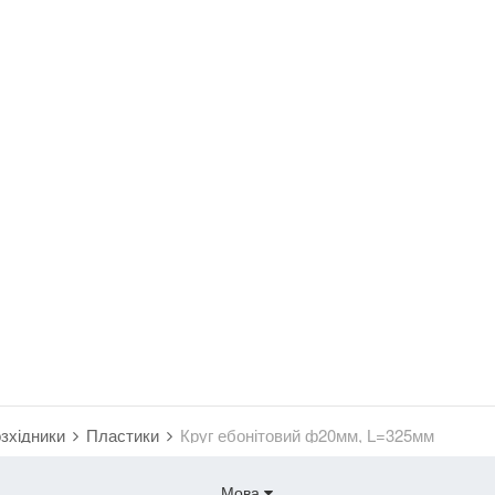
озхідники
Пластики
Круг ебонітовий ф20мм, L=325мм
Мова