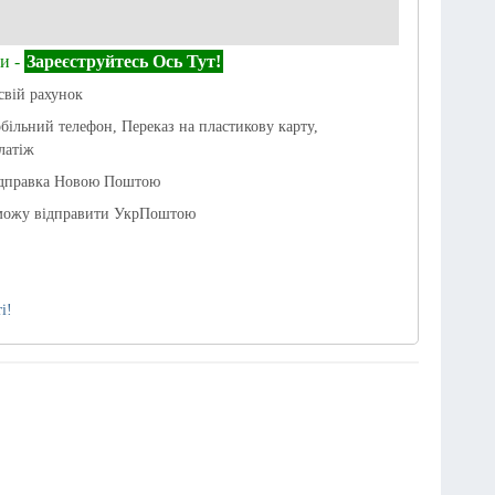
и -
Зареєструйтесь Ось Тут!
свій рахунок
обільний телефон, Переказ на пластикову карту,
латіж
ідправка Новою Поштою
можу відправити УкрПоштою
і!