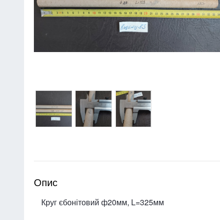
Опис
Круг єбонітовий ф20мм, L=325мм