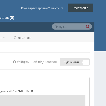
Реєстрація
Вже зареєстровані? Увійти
шик (0)
ння
Статистика
Увійдіть, щоб підписатися
Підписники
1
)
один - 2026-09-05 16:58