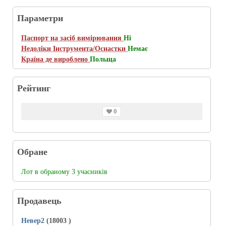
Параметри
Паспорт на засіб вимірювання
Ні
Недоліки Інструмента/Оснастки
Немає
Країна де вироблено
Польща
Рейтинг
0
Обране
Лот в обраному 3 учасників
Продавець
Невер2
(18003
)