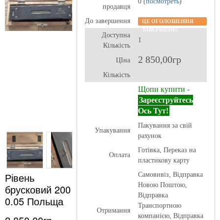
0 (
посмотреть
)
продавця
До завершення
ЦЕ ОГОЛОШЕННЯ
ЗАВЕРШЕНЕ!
Доступна
1
Кількість
2 850,00гр
ЦІна
Кількість
Щопи купити -
Зареєструйтесь
Ось Тут!
Пакування за свій
Упакування
рахунок
Готівка, Переказ на
Оплата
пластикову карту
Рівень
Самовивіз, Відправка
Новою Поштою,
брусковий 200
Відправка
0.05 Польща
Транспортною
Отримання
компанією, Відправка