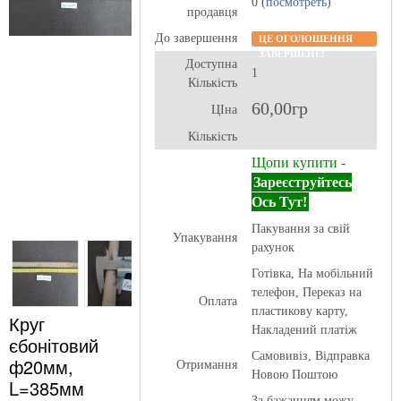
0 (
посмотреть
)
продавця
До завершення
ЦЕ ОГОЛОШЕННЯ
ЗАВЕРШЕНЕ!
Доступна
1
Кількість
60,00гр
ЦІна
Кількість
Щопи купити -
Зареєструйтесь
Ось Тут!
Пакування за свій
Упакування
рахунок
Готівка, На мобільний
телефон, Переказ на
Оплата
пластикову карту,
Круг
Накладений платіж
єбонітовий
Самовивіз, Відправка
ф20мм,
Отримання
Новою Поштою
L=385мм
За бажанням можу