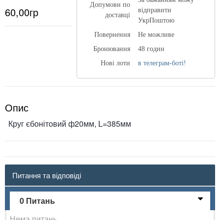
Допумови по
60,00гр
відправити
доставці
УкрПоштою
Повернення
Не можливе
Бронювання
48 годин
Нові лоти
в телеграм-боті!
Опис
Круг єбонітовий ф20мм, L=385мм
Питання та відповіді
0 Питань
Нема питань