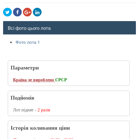
Всі фото цього лота
Фото лота 1
Параметри
Країна де вироблено
СРСР
Подйомів
Лот піднят -
2 разів
Історія коливання ціни