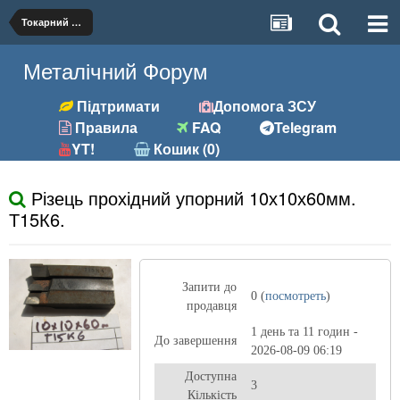
Токарний (різці, вставки)
Металічний Форум
Підтримати
Допомога ЗСУ
Правила
FAQ
Telegram
YT!
Кошик (0)
Різець прохідний упорний 10х10х60мм.
Т15К6.
Запити до
0 (
посмотреть
)
продавця
1 день та 11 годин -
До завершення
2026-08-09 06:19
Доступна
3
Кількість