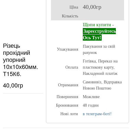
40,00гр
ЦІна
Кількість
Щопи купити -
Зареєструйтесь
Ось Тут!
Різець
Пакування за свій
Упакування
прохідний
рахунок
упорний
Готівка, Переказ на
10х10х60мм.
Оплата
пластикову карту,
Т15К6.
Накладений платіж
Самовивіз, Відправка
40,00гр
Отримання
Новою Поштою
Повернення
Можливе
Бронювання
48 годин
Нові лоти
в телеграм-боті!