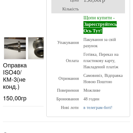
ЦІна
Кількість
Щопи купити -
Зареєструйтесь
Ось Тут!
Пакування за свій
Упакування
рахунок
Готівка, Переказ на
Оплата
пластикову карту,
Оправка
Накладений платіж
ISO40/
Самовивіз, Відправка
КМ-3(не
Отримання
Новою Поштою
конд.)
Повернення
Можливе
150,00гр
Бронювання
48 годин
Нові лоти
в телеграм-боті!