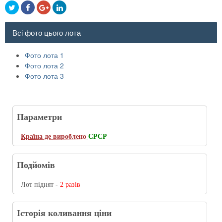
Всі фото цього лота
Фото лота 1
Фото лота 2
Фото лота 3
Параметри
Країна де вироблено
СРСР
Подйомів
Лот піднят -
2 разів
Історія коливання ціни