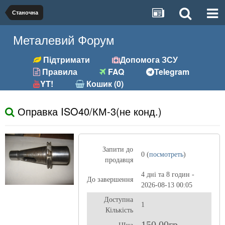
Станочна
Металевий Форум
Підтримати
Допомога ЗСУ
Правила
FAQ
Telegram
YT!
Кошик (0)
Оправка ISO40/КМ-3(не конд.)
Запити до
0 (
посмотреть
)
продавця
4 дні та 8 годин -
До завершення
2026-08-13 00:05
Доступна
1
Кількість
150,00гр