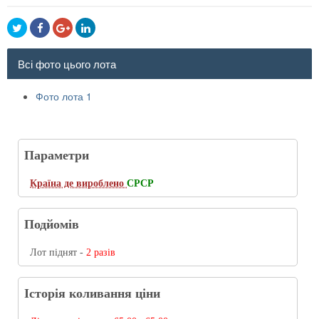
Всі фото цього лота
Фото лота 1
Параметри
Країна де вироблено
СРСР
Подйомів
Лот піднят -
2 разів
Історія коливання ціни