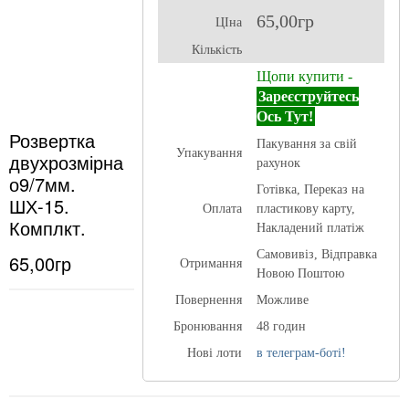
65,00гр
ЦІна
Кількість
Щопи купити -
Зареєструйтесь
Ось Тут!
Розвертка
Пакування за свій
Упакування
двухрозмірна
рахунок
о9/7мм.
Готівка, Переказ на
ШХ-15.
Оплата
пластикову карту,
Комплкт.
Накладений платіж
Самовивіз, Відправка
65,00гр
Отримання
Новою Поштою
Повернення
Можливе
Бронювання
48 годин
Нові лоти
в телеграм-боті!