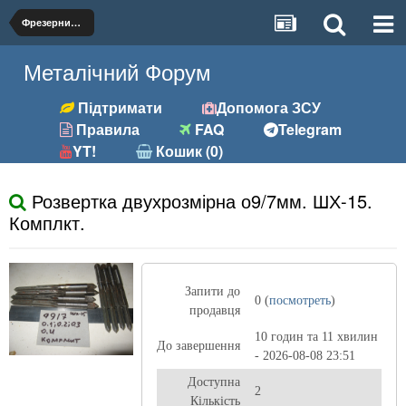
Фрезерний (фрези, розгортки та ін.)
Металічний Форум
Підтримати
Допомога ЗСУ
Правила
FAQ
Telegram
YT!
Кошик (0)
Розвертка двухрозмірна о9/7мм. ШХ-15.
Комплкт.
Запити до
0 (
посмотреть
)
продавця
10 годин та 11 хвилин
До завершення
- 2026-08-08 23:51
Доступна
2
Кількість